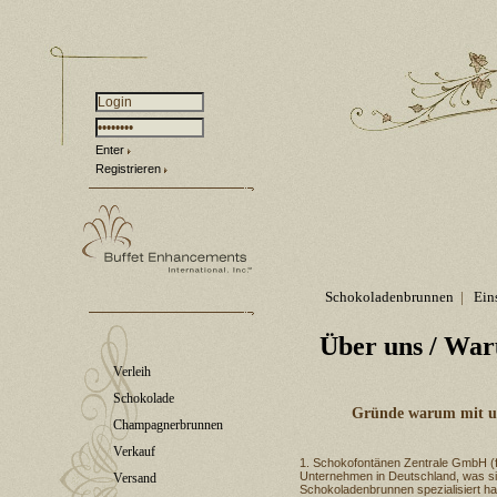
Enter
Registrieren
Schokoladenbrunnen
|
Ein
Über uns
/ War
Verleih
Schokolade
Gründe warum mit u
Champagnerbrunnen
Verkauf
Schokofontänen Zentrale GmbH (f
Unternehmen in Deutschland, was si
Versand
Schokoladenbrunnen spezialisiert ha