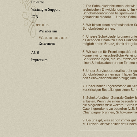
Fruechte
Die Schokoladenbrunnen, die wir 
Wartung & Support
technischen Entwicklungsstand. Im V
Schokoladenbrunnen beispielsweise l
JOB
gehandelte Modelle — Unsere Schok
Über uns
Wir bieten einen professionellen 
Schokoladenbrunnen.
Wir über uns
Unsere Schokoladenbrunnen unterl
Warum mit uns
es dennoch einmal zu einer Funktio
Referenzen
möglich sofort Ersatz, damit der gel
Wir stehen für Premiumqualität mit
AGB
können wir unterschiedliche Verleihpr
Serviceleistungen, d.h. im Prinzip e
Impressum
einen Schokoladenbrunnen für eine V
Unser Servicepersonal ist sehr gut
Schokoladenbrunnen aus. Haben Sie 
den Schokoladenbrunnen zügig und 
Unser hoher Lagerbestand an Sch
kurzfristigen Bestellungen einen S
Schokofontänen Zentrale GmbH bie
anbieten. Wenn Sie einen besonderen
die Möglichkeit viele weitere Extra
Cateringprodukte zu bestellen (z.B. 
Champagnerbrunnen, Schokomixmasc
Bei uns gilt, was schon immer gal
zu Preisen, die wir selber dafür bez