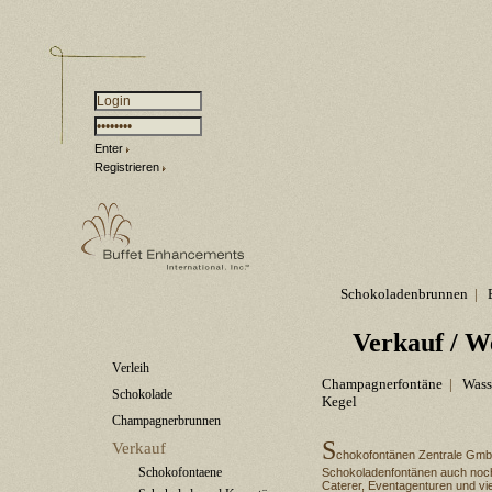
Enter
Registrieren
Schokoladenbrunnen
|
Verkauf
/ W
Verleih
Champagnerfontäne
|
Wass
Schokolade
Kegel
Champagnerbrunnen
S
Verkauf
chokofontänen Zentrale GmbH
Schokofontaene
Schokoladenfontänen auch noch
Caterer, Eventagenturen und viel