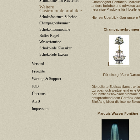
Schokolade und Kuvertüre
Champagner Fontänen, Marquis
andere beliebte und teilweise 
Weitere
neuratige Produkte für Hoteller
Gastronomieprodukte
Schokofontänen Zubehör
Hier ein Überblick über unsere 
Champagnerbrunnen
Schokomixmaschine
Champagnerbrunnen
Buffet-Kegel
Wasserfontäne
Schokolade Klassiker
Schokolade-Exoten
Versand
Fruechte
Für eine größere Darstel
Wartung & Support
JOB
Die polierte Edelstahlkonstruk
Europa noch weitgehend eine G
Über uns
berühmte Schokoladenfontäne die
entsprechend dem Getränk oder
AGB
Blickfang bildet die interne Bel
Impressum
Marquis Wasser Fontäne