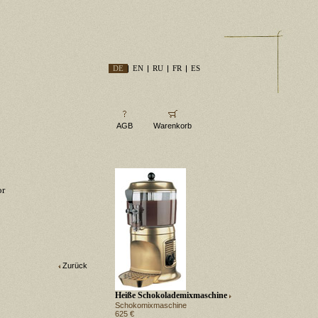
DE
EN
RU
FR
ES
AGB
Warenkorb
or
Zurück
Heiße Schokolademixmaschine
Schokomixmaschine
625 €